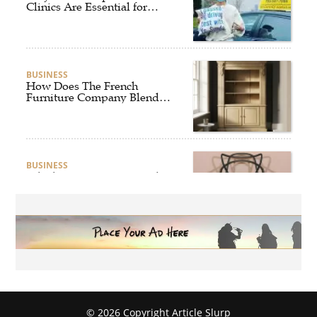
Clinics Are Essential for
Safer and Smarter Driving
BUSINESS
How Does The French
Furniture Company Blend
Style and Comfort?
BUSINESS
Which Interior Design Styles
Suit a Black Masters Chair
Best?
BUSINESS
Why Alibarbar Vapes Are
Becoming the Preferred
Choice for Modern Vapers
© 2026 Copyright Article Slurp