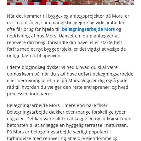
PET
Når det kommer til bygge- og anlægsprojekter på Mors, er
SHOPPING
der to områder, som mange boligejere og virksomheder
ofte får brug for hjælp til:
belægningsarbejde Mors
og
REAL
nedrivning af hus Mors. Uanset om du planlægger at
ESTATE
renovere din bolig, forvandle din have, eller starte helt
forfra med et nyt byggeprojekt, er det vigtigt at vælge de
rigtige fagfolk til opgaven.
CONTACT
US
I dette blogindlæg dykker vi ned i, hvad du skal være
opmærksom på, når du skal have udført belægningsarbejde
eller nedrivning af et hus på Mors. Vi giver dig også gode
råd til, hvordan du vælger den rette entreprenør, og hvad
processen indebærer.
Belægningsarbejde Mors – mere end bare fliser
Belægningsarbejde dækker over mange forskellige typer
opgaver. Det kan være alt fra at lægge en ny indkørsel med
betonsten til at anlægge en hyggelig terrasse i natursten.
På Mors er belægningsarbejde særligt populært i
forbindelse med renovering af ældre ejendomme og