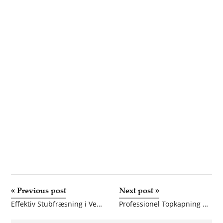
«
Previous post
Next post
»
Effektiv Stubfræsning i Vejle og Kolding – Få Din Have Klar til Nye Projekter
Professionel Topkapning på Lolland og Falster – Sikkerhed og Erfaring i Højsædet