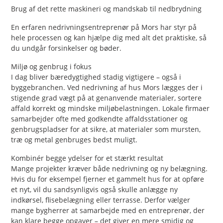
Brug af det rette maskineri og mandskab til nedbrydning
En erfaren nedrivningsentreprenør på Mors har styr på
hele processen og kan hjælpe dig med alt det praktiske, så
du undgår forsinkelser og bøder.
Miljø og genbrug i fokus
I dag bliver bæredygtighed stadig vigtigere – også i
byggebranchen. Ved nedrivning af hus Mors lægges der i
stigende grad vægt på at genanvende materialer, sortere
affald korrekt og mindske miljøbelastningen. Lokale firmaer
samarbejder ofte med godkendte affaldsstationer og
genbrugspladser for at sikre, at materialer som mursten,
træ og metal genbruges bedst muligt.
Kombinér begge ydelser for et stærkt resultat
Mange projekter kræver både nedrivning og ny belægning.
Hvis du for eksempel fjerner et gammelt hus for at opføre
et nyt, vil du sandsynligvis også skulle anlægge ny
indkørsel, flisebelægning eller terrasse. Derfor vælger
mange bygherrer at samarbejde med en entreprenør, der
kan klare begge opgaver – det giver en mere smidig og