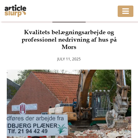
BUSINESS
HOME
Kvalitets belægningsarbejde og
professionel nedrivning af hus på
BUSINESS
Mors
FASHION
JULY 11, 2025
GAMING
HEALTH
INTERIOR
LIFESTYLE
MOVING