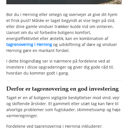
PET
Bor du i Herning eller omegn og overvejer at give dit hjem
SHOPPING
et frisk pust? Måske er taget begyndt at vise tegn på slid,
eller dine gamle vinduer trækker kulde ind om vinteren.
REAL
Uanset om du vil forbedre boligens komfort,
ESTATE
energieffektivitet eller æstetik, kan en kombination af
tagrenovering i Herning
og udskiftning af døre og vinduer
Herning gøre en markant forskel.
CONTACT
US
I dette blogindlæg ser vi nærmere på fordelene ved at
investere i disse opgraderinger og giver dig gode råd til,
hvordan du kommer godt i gang.
Derfor er tagrenovering en god investering
Taget er en af boligens vigtigste beskyttelser mod vind, vejr
og skiftende årstider. Et gammelt eller utæt tag kan føre til
alvorlige problemer som fugtskader, skimmelsvamp og høje
varmeregninger.
Fordelene ved tagrenovering i Herning inkluderer: