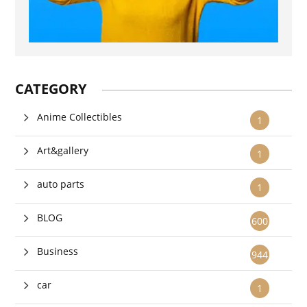
CATEGORY
Anime Collectibles
1
Art&gallery
1
auto parts
1
BLOG
600
Business
944
car
1