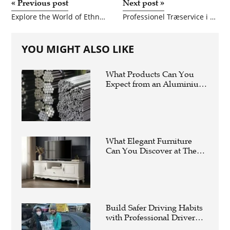
«
Previous post
Next post
»
Explore the World of Ethnic Fashion with Branded Kurtis Manufacturers in Jaipur
Professionel Træservice i Christiansfeld: Din Guide til Effektiv Haveservice og Træfældning
YOU MIGHT ALSO LIKE
What Products Can You
Expect from an Aluminium
Supplier Singapore?
What Elegant Furniture
Can You Discover at The
French Furniture
Company?
Build Safer Driving Habits
with Professional Driver
Improvement Clinics