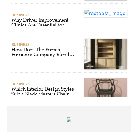
BUSINESS
Why Driver Improvement
Clinics Are Essential for
Safer and Smarter Driving
BUSINESS
How Does The French
Furniture Company Blend
Style and Comfort?
BUSINESS
Which Interior Design Styles
Suit a Black Masters Chair
Best?
BUSINESS
Why Alibarbar Vapes Are
Becoming the Preferred