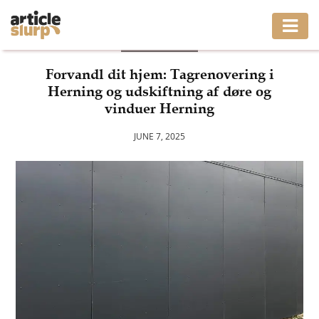
BUSINESS
HOME
Forvandl dit hjem: Tagrenovering i
Herning og udskiftning af døre og
BUSINESS
vinduer Herning
FASHION
JUNE 7, 2025
GAMING
HEALTH
INTERIOR
LIFESTYLE
MOVING